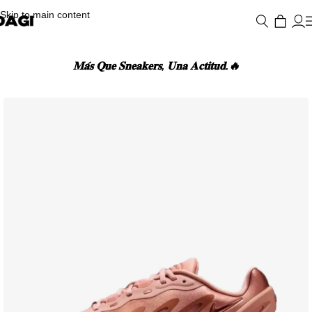
Skip to main content
𝐌𝐚́𝐬 𝐐𝐮𝐞 𝐒𝐧𝐞𝐚𝐤𝐞𝐫𝐬, 𝐔𝐧𝐚 𝐀𝐜𝐭𝐢𝐭𝐮𝐝.🔥