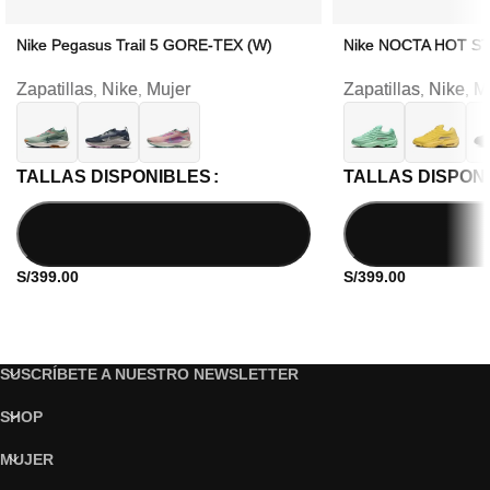
Nike Pegasus Trail 5 GORE-TEX (W)
Nike NOCTA HOT ST
Zapatillas
Nike
Mujer
Zapatillas
Nike
M
,
,
,
,
TALLAS DISPONIBLES
TALLAS DISPON
S/
399.00
S/
399.00
SUSCRÍBETE A NUESTRO NEWSLETTER
SHOP
MUJER