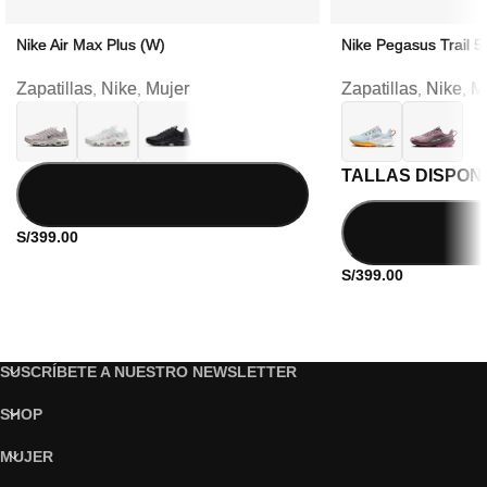
Nike Air Max Plus (W)
Nike Pegasus Trail 5
Zapatillas
Nike
Mujer
Zapatillas
Nike
M
,
,
,
,
TALLAS DISPON
S/
399.00
S/
399.00
SUSCRÍBETE A NUESTRO NEWSLETTER
SHOP
MUJER