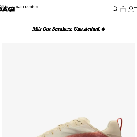
Skip to main content
𝐌𝐚́𝐬 𝐐𝐮𝐞 𝐒𝐧𝐞𝐚𝐤𝐞𝐫𝐬, 𝐔𝐧𝐚 𝐀𝐜𝐭𝐢𝐭𝐮𝐝.🔥