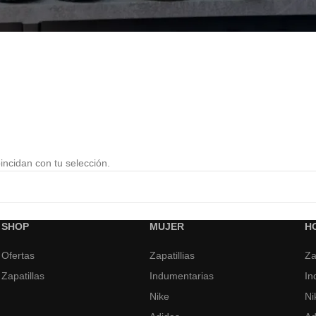
ncidan con tu selección.
SHOP
MUJER
H
Ofertas
Zapatillias
Za
Zapatillas
Indumentarias
In
Nike
Ni