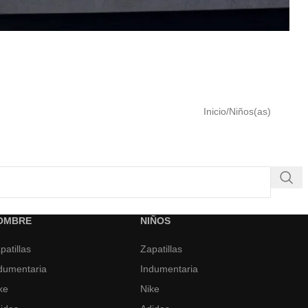
Inicio
Niños(as)
OMBRE
NIÑOS
patillas
Zapatillas
dumentaria
Indumentaria
ke
Nike