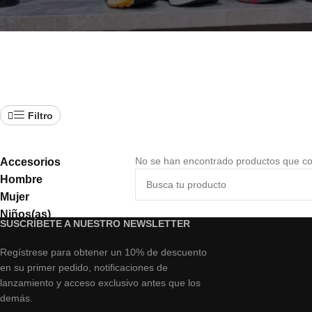
Filtro
No se han encontrado productos que coi
Accesorios
Hombre
Mujer
Niños(as)
SUSCRÍBETE A NUESTRO NEWSLETTER
Regístrese para obtener un 10% de descuento
en su primer pedido, notificaciones de
lanzamiento y acceso exclusivo antes que los
demás.