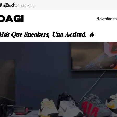
Skip to main content
Novedades
𝐚́𝐬 𝐐𝐮𝐞 𝐒𝐧𝐞𝐚𝐤𝐞𝐫𝐬, 𝐔𝐧𝐚 𝐀𝐜𝐭𝐢𝐭𝐮𝐝. 🔥