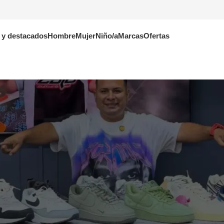
 y destacados
Hombre
Mujer
Niño/a
Marcas
Ofertas
NIÑOS(AS)