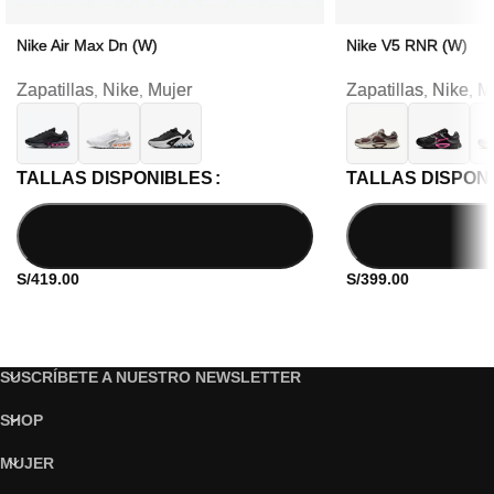
Nike Air Max Dn (W)
Nike V5 RNR (W)
Zapatillas
Nike
Mujer
Zapatillas
Nike
M
,
,
,
,
TALLAS DISPONIBLES
TALLAS DISPON
S/
419.00
S/
399.00
SUSCRÍBETE A NUESTRO NEWSLETTER
SHOP
MUJER