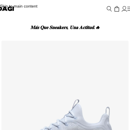
Skip to main content
𝐌𝐚́𝐬 𝐐𝐮𝐞 𝐒𝐧𝐞𝐚𝐤𝐞𝐫𝐬, 𝐔𝐧𝐚 𝐀𝐜𝐭𝐢𝐭𝐮𝐝.🔥