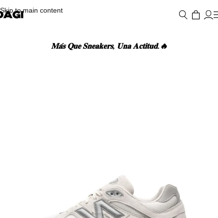
Skip to main content
𝐌𝐚́𝐬 𝐐𝐮𝐞 𝐒𝐧𝐞𝐚𝐤𝐞𝐫𝐬, 𝐔𝐧𝐚 𝐀𝐜𝐭𝐢𝐭𝐮𝐝.🔥