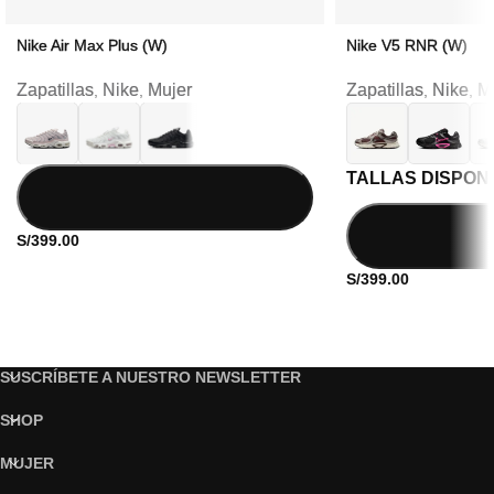
Nike Air Max Plus (W)
Nike V5 RNR (W)
Zapatillas
Nike
Mujer
Zapatillas
Nike
M
,
,
,
,
TALLAS DISPON
S/
399.00
S/
399.00
SUSCRÍBETE A NUESTRO NEWSLETTER
SHOP
MUJER