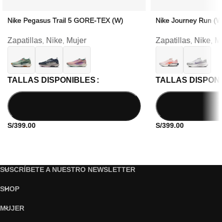
Nike Pegasus Trail 5 GORE-TEX (W)
Nike Journey Run (W
Zapatillas
Nike
Mujer
Zapatillas
Nike
M
,
,
,
,
TALLAS DISPONIBLES
TALLAS DISPON
S/
399.00
S/
399.00
SUSCRÍBETE A NUESTRO NEWSLETTER
SHOP
MUJER