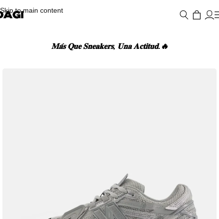
Skip to main content
𝐌𝐚́𝐬 𝐐𝐮𝐞 𝐒𝐧𝐞𝐚𝐤𝐞𝐫𝐬, 𝐔𝐧𝐚 𝐀𝐜𝐭𝐢𝐭𝐮𝐝.🔥