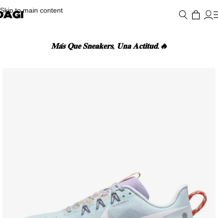
Skip to main content
𝐌𝐚́𝐬 𝐐𝐮𝐞 𝐒𝐧𝐞𝐚𝐤𝐞𝐫𝐬, 𝐔𝐧𝐚 𝐀𝐜𝐭𝐢𝐭𝐮𝐝.🔥