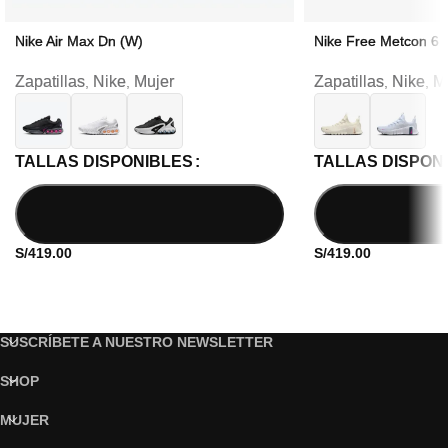
Nike Air Max Dn (W)
Nike Free Metcon 6 
Zapatillas
Nike
Mujer
Zapatillas
Nike
M
,
,
,
,
TALLAS DISPONIBLES
TALLAS DISPON
S/
419.00
S/
419.00
SUSCRÍBETE A NUESTRO NEWSLETTER
SHOP
MUJER