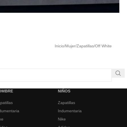
Inicio
Mujer
Zapatillas
Off White
OMBRE
NIÑOS
patillas
Zapatillas
dumentaria
Indumentaria
ke
Nike