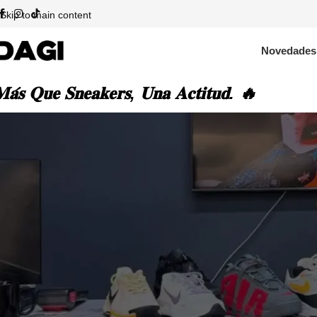
Skip to main content
Novedades
𝐚́𝐬 𝐐𝐮𝐞 𝐒𝐧𝐞𝐚𝐤𝐞𝐫𝐬, 𝐔𝐧𝐚 𝐀𝐜𝐭𝐢𝐭𝐮𝐝. 🔥