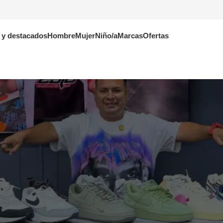
 y destacados
Hombre
Mujer
Niño/a
Marcas
Ofertas
OFF WHITE