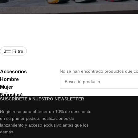
Filtro
No se han encontrado productos que coi
Accesorios
Hombre
Mujer
Niños(as)
SUSCRÍBETE A NUESTRO NEWSLETTER
Regístrese para obtener un 10% de descuento
en su primer pedido, notificaciones de
lanzamiento y acceso exclusivo antes que los
demás.