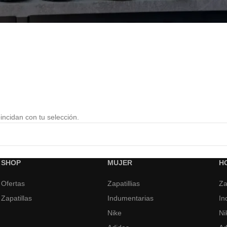
ncidan con tu selección.
SHOP
MUJER
H
Ofertas
Zapatillias
Za
Zapatillas
Indumentarias
In
Nike
Ni