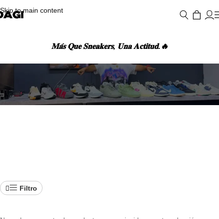
Skip to main content
𝐌𝐚́𝐬 𝐐𝐮𝐞 𝐒𝐧𝐞𝐚𝐤𝐞𝐫𝐬, 𝐔𝐧𝐚 𝐀𝐜𝐭𝐢𝐭𝐮𝐝.🔥
ACCESORIOS
Filtro