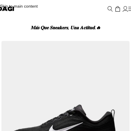
Skip to main content
𝐌𝐚́𝐬 𝐐𝐮𝐞 𝐒𝐧𝐞𝐚𝐤𝐞𝐫𝐬, 𝐔𝐧𝐚 𝐀𝐜𝐭𝐢𝐭𝐮𝐝.🔥