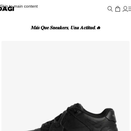
Skip to main content
𝐌𝐚́𝐬 𝐐𝐮𝐞 𝐒𝐧𝐞𝐚𝐤𝐞𝐫𝐬, 𝐔𝐧𝐚 𝐀𝐜𝐭𝐢𝐭𝐮𝐝.🔥