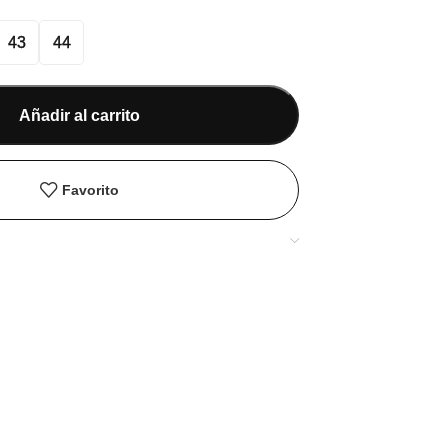
43
44
Añadir al carrito
Favorito