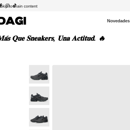
Skip to main content
Novedades
𝐚́𝐬 𝐐𝐮𝐞 𝐒𝐧𝐞𝐚𝐤𝐞𝐫𝐬, 𝐔𝐧𝐚 𝐀𝐜𝐭𝐢𝐭𝐮𝐝. 🔥