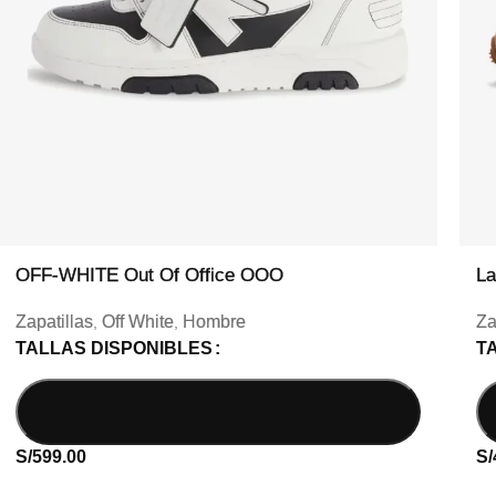
OFF-WHITE Out Of Office OOO
La
Zapatillas
Off White
Hombre
Za
,
,
TALLAS DISPONIBLES
T
S/
599.00
S/