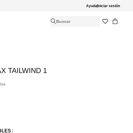
Ayuda
Iniciar sesión
Buscar
AX TAILWIND 1
llas
BLES