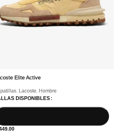
coste Elite Active
Lacos
patillas
Lacoste
Hombre
Zapati
,
,
ALLAS DISPONIBLES
TALL
449.00
S/
419.