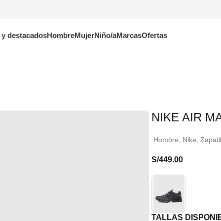
 y destacados
Hombre
Mujer
Niño/a
Marcas
Ofertas
NIKE AIR M
Hombre
,
Nike
,
Zapati
S/
449.00
TALLAS DISPONI