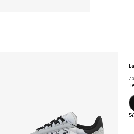
La
Za
T
S/