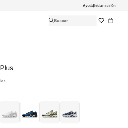
Ayuda
Iniciar sesión
Buscar
 Plus
llas