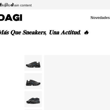
Skip to main content
Novedades
𝐚́𝐬 𝐐𝐮𝐞 𝐒𝐧𝐞𝐚𝐤𝐞𝐫𝐬, 𝐔𝐧𝐚 𝐀𝐜𝐭𝐢𝐭𝐮𝐝. 🔥