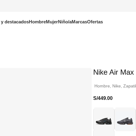
 y destacados
Hombre
Mujer
Niño/a
Marcas
Ofertas
Nike Air Max
Hombre
,
Nike
,
Zapati
S/
449.00