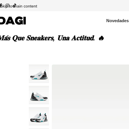
Skip to main content
Novedades
𝐚́𝐬 𝐐𝐮𝐞 𝐒𝐧𝐞𝐚𝐤𝐞𝐫𝐬, 𝐔𝐧𝐚 𝐀𝐜𝐭𝐢𝐭𝐮𝐝. 🔥