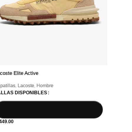
coste Elite Active
Lacos
patillas
Lacoste
Hombre
Zapati
,
,
ALLAS DISPONIBLES
TALL
449.00
S/
399.