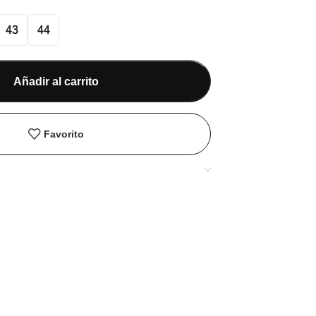
43
44
Añadir al carrito
Favorito