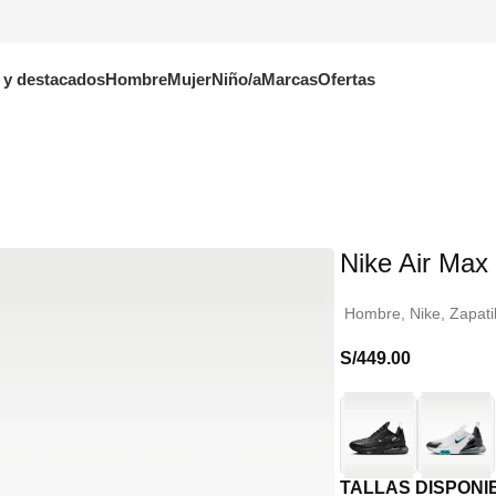
 y destacados
Hombre
Mujer
Niño/a
Marcas
Ofertas
Nike Air Ma
Hombre
,
Nike
,
Zapati
S/
449.00
TALLAS DISPONI