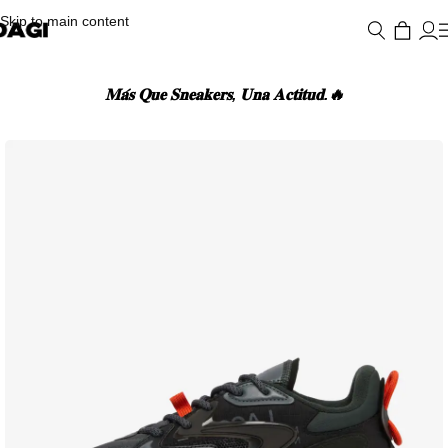
Skip to main content
𝐌𝐚́𝐬 𝐐𝐮𝐞 𝐒𝐧𝐞𝐚𝐤𝐞𝐫𝐬, 𝐔𝐧𝐚 𝐀𝐜𝐭𝐢𝐭𝐮𝐝.🔥