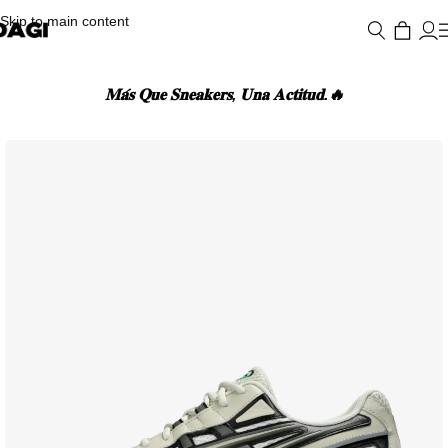
Skip to main content
𝐌𝐚́𝐬 𝐐𝐮𝐞 𝐒𝐧𝐞𝐚𝐤𝐞𝐫𝐬, 𝐔𝐧𝐚 𝐀𝐜𝐭𝐢𝐭𝐮𝐝.🔥