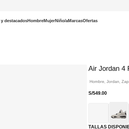
 y destacados
Hombre
Mujer
Niño/a
Marcas
Ofertas
Air Jordan 4 
Hombre
,
Jordan
,
Zapa
S/
549.00
TALLAS DISPONI