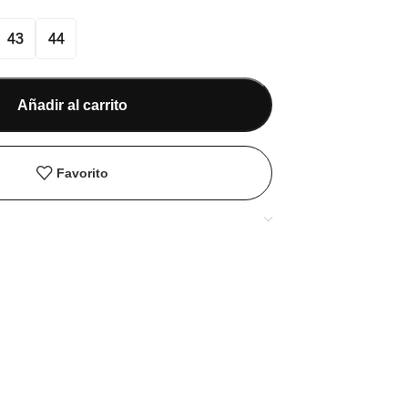
43
44
Añadir al carrito
Favorito