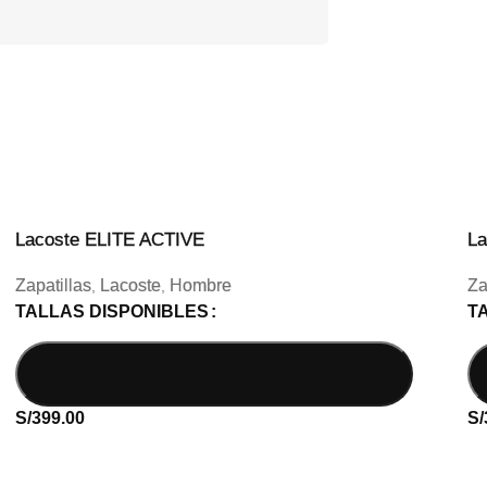
Lacoste ELITE ACTIVE
La
Zapatillas
Lacoste
Hombre
Za
,
,
TALLAS DISPONIBLES
T
S/
399.00
S/