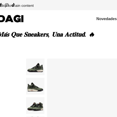
Skip to main content
Novedades
𝐚́𝐬 𝐐𝐮𝐞 𝐒𝐧𝐞𝐚𝐤𝐞𝐫𝐬, 𝐔𝐧𝐚 𝐀𝐜𝐭𝐢𝐭𝐮𝐝. 🔥