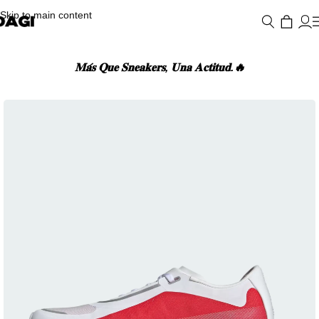
Skip to main content
𝐌𝐚́𝐬 𝐐𝐮𝐞 𝐒𝐧𝐞𝐚𝐤𝐞𝐫𝐬, 𝐔𝐧𝐚 𝐀𝐜𝐭𝐢𝐭𝐮𝐝.🔥