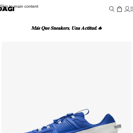
Skip to main content
𝐌𝐚́𝐬 𝐐𝐮𝐞 𝐒𝐧𝐞𝐚𝐤𝐞𝐫𝐬, 𝐔𝐧𝐚 𝐀𝐜𝐭𝐢𝐭𝐮𝐝.🔥