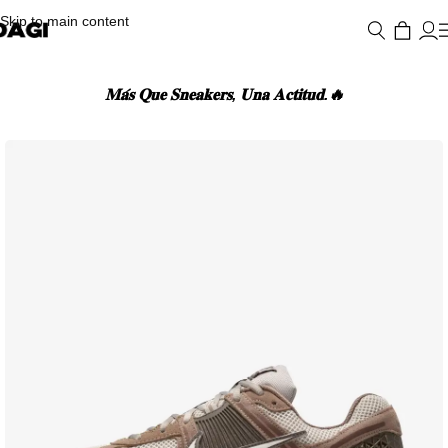
Skip to main content
𝐌𝐚́𝐬 𝐐𝐮𝐞 𝐒𝐧𝐞𝐚𝐤𝐞𝐫𝐬, 𝐔𝐧𝐚 𝐀𝐜𝐭𝐢𝐭𝐮𝐝.🔥