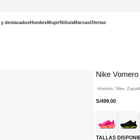
 y destacados
Hombre
Mujer
Niño/a
Marcas
Ofertas
Nike Vomero
Hombre
,
Nike
,
Zapati
S/
499.00
TALLAS DISPONI