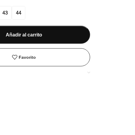
43
44
Añadir al carrito
Favorito