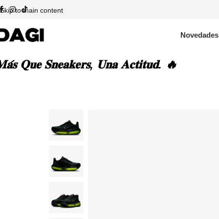
Skip to main content
Novedades
𝐚́𝐬 𝐐𝐮𝐞 𝐒𝐧𝐞𝐚𝐤𝐞𝐫𝐬, 𝐔𝐧𝐚 𝐀𝐜𝐭𝐢𝐭𝐮𝐝. 🔥