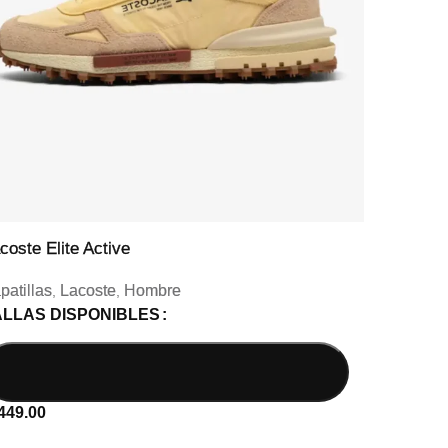
coste Elite Active
Lacos
patillas
Lacoste
Hombre
Zapati
,
,
ALLAS DISPONIBLES
TALL
449.00
S/
399.