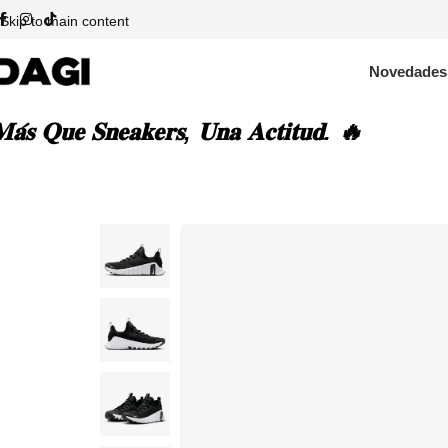
Skip to main content
Novedades
𝐚́𝐬 𝐐𝐮𝐞 𝐒𝐧𝐞𝐚𝐤𝐞𝐫𝐬, 𝐔𝐧𝐚 𝐀𝐜𝐭𝐢𝐭𝐮𝐝. 🔥