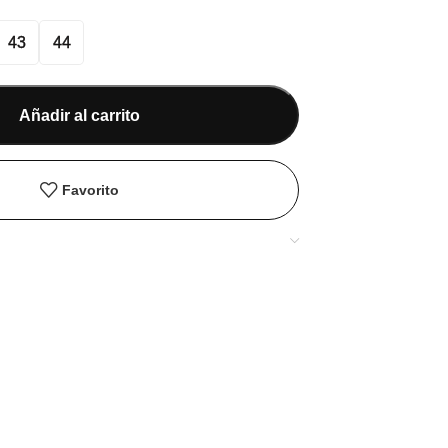
43
44
Añadir al carrito
Favorito