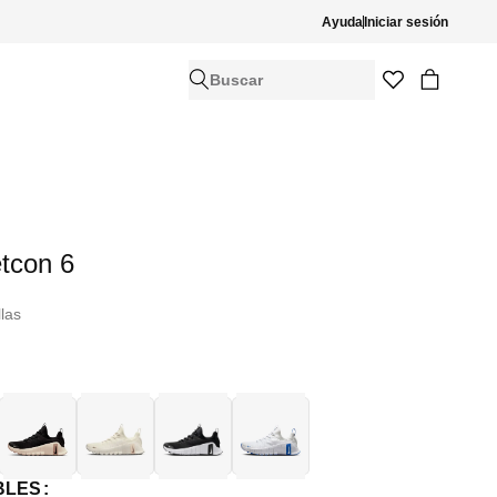
Ayuda
Iniciar sesión
Buscar
tcon 6
llas
BLES