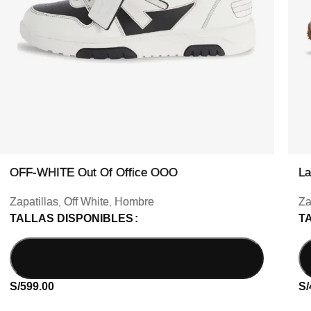
OFF-WHITE Out Of Office OOO
La
Zapatillas
Off White
Hombre
Za
,
,
TALLAS DISPONIBLES
T
S/
599.00
S/