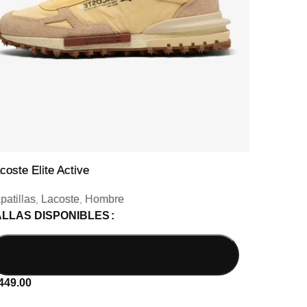
coste Elite Active
Lacost
patillas
Lacoste
Hombre
Zapati
,
,
ALLAS DISPONIBLES
TALL
449.00
S/
449.