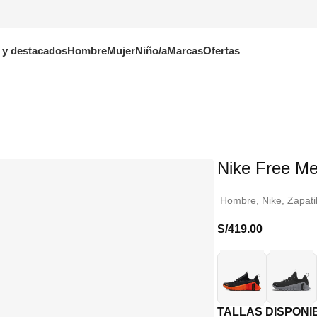
 y destacados
Hombre
Mujer
Niño/a
Marcas
Ofertas
Nike Free Me
Hombre
,
Nike
,
Zapati
S/
419.00
TALLAS DISPONI