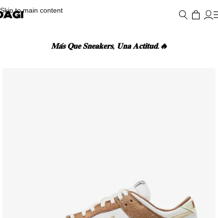
Skip to main content
𝐌𝐚́𝐬 𝐐𝐮𝐞 𝐒𝐧𝐞𝐚𝐤𝐞𝐫𝐬, 𝐔𝐧𝐚 𝐀𝐜𝐭𝐢𝐭𝐮𝐝.🔥