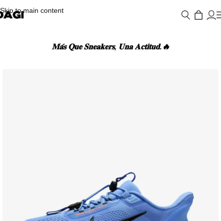
Skip to main content
𝐌𝐚́𝐬 𝐐𝐮𝐞 𝐒𝐧𝐞𝐚𝐤𝐞𝐫𝐬, 𝐔𝐧𝐚 𝐀𝐜𝐭𝐢𝐭𝐮𝐝.🔥