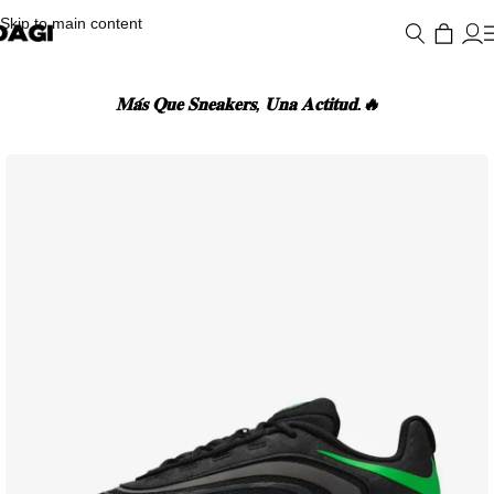
Skip to main content
𝐌𝐚́𝐬 𝐐𝐮𝐞 𝐒𝐧𝐞𝐚𝐤𝐞𝐫𝐬, 𝐔𝐧𝐚 𝐀𝐜𝐭𝐢𝐭𝐮𝐝.🔥