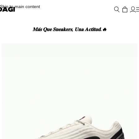
Skip to main content
𝐌𝐚́𝐬 𝐐𝐮𝐞 𝐒𝐧𝐞𝐚𝐤𝐞𝐫𝐬, 𝐔𝐧𝐚 𝐀𝐜𝐭𝐢𝐭𝐮𝐝.🔥