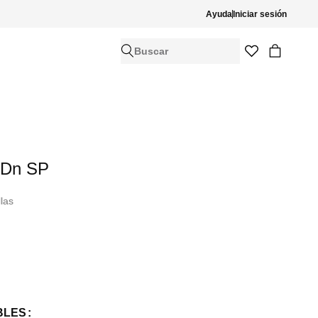
Ayuda
Iniciar sesión
Buscar
 Dn SP
llas
BLES