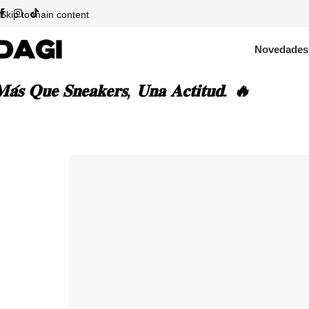
Skip to main content
Novedades
𝐚́𝐬 𝐐𝐮𝐞 𝐒𝐧𝐞𝐚𝐤𝐞𝐫𝐬, 𝐔𝐧𝐚 𝐀𝐜𝐭𝐢𝐭𝐮𝐝. 🔥