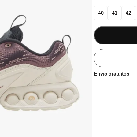
40
41
42
Envió gratuitos