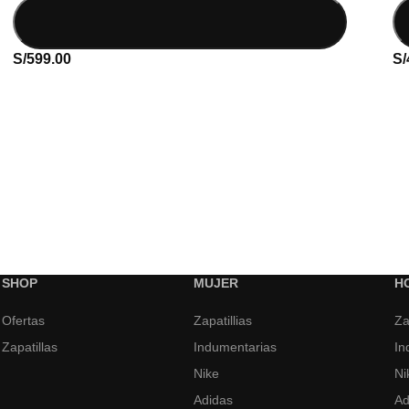
S/
599.00
S/
SHOP
MUJER
H
Ofertas
Zapatillias
Za
Zapatillas
Indumentarias
In
Nike
Ni
Adidas
Ad