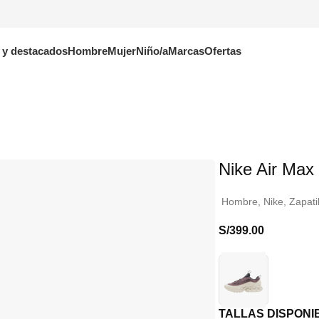
 y destacados
Hombre
Mujer
Niño/a
Marcas
Ofertas
Nike Air Max
Hombre
,
Nike
,
Zapati
S/
399.00
TALLAS DISPONI