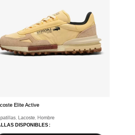
coste Elite Active
Lacos
patillas
Lacoste
Hombre
Zapati
,
,
ALLAS DISPONIBLES
TALL