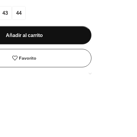
43
44
Añadir al carrito
Favorito