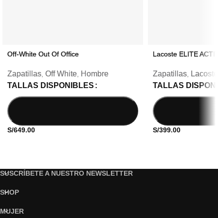
Off-White Out Of Office
Lacoste ELITE ACTI
Zapatillas
Off White
Hombre
Zapatillas
Lacoste
,
,
,
TALLAS DISPONIBLES
TALLAS DISPON
S/
649.00
S/
399.00
SUSCRÍBETE A NUESTRO NEWSLETTER
SHOP
MUJER