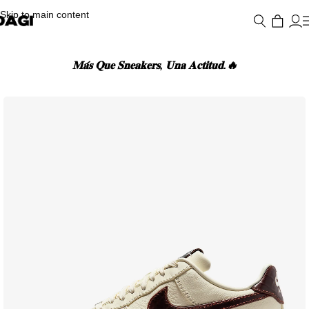
Skip to main content
𝐌𝐚́𝐬 𝐐𝐮𝐞 𝐒𝐧𝐞𝐚𝐤𝐞𝐫𝐬, 𝐔𝐧𝐚 𝐀𝐜𝐭𝐢𝐭𝐮𝐝.🔥