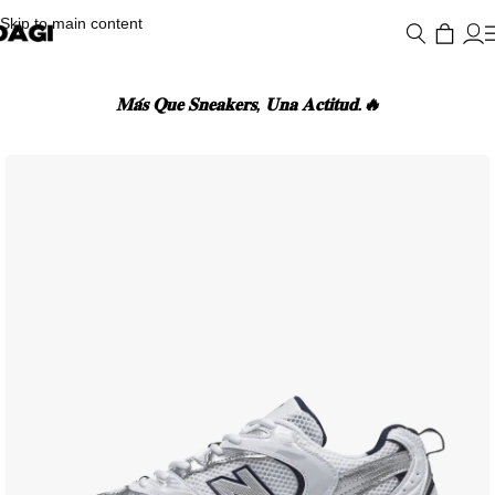
Skip to main content
𝐌𝐚́𝐬 𝐐𝐮𝐞 𝐒𝐧𝐞𝐚𝐤𝐞𝐫𝐬, 𝐔𝐧𝐚 𝐀𝐜𝐭𝐢𝐭𝐮𝐝.🔥