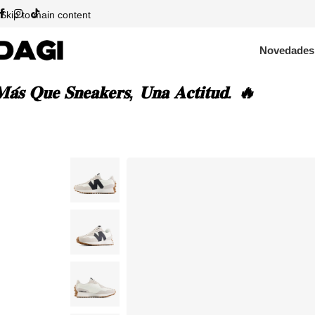
Skip to main content
Novedades
𝐚́𝐬 𝐐𝐮𝐞 𝐒𝐧𝐞𝐚𝐤𝐞𝐫𝐬, 𝐔𝐧𝐚 𝐀𝐜𝐭𝐢𝐭𝐮𝐝. 🔥