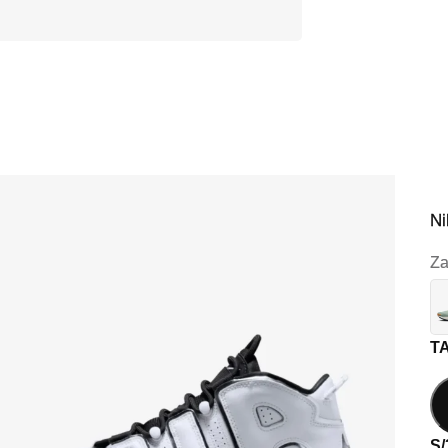
Ni
Za
T
S/