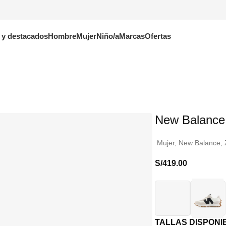
 y destacados
Hombre
Mujer
Niño/a
Marcas
Ofertas
New Balance
Mujer
,
New Balance
,
S/
419.00
TALLAS DISPONI