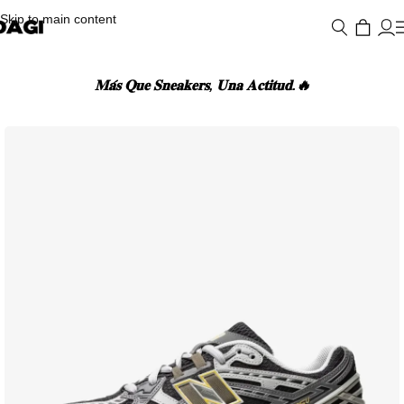
Skip to main content
𝐌𝐚́𝐬 𝐐𝐮𝐞 𝐒𝐧𝐞𝐚𝐤𝐞𝐫𝐬, 𝐔𝐧𝐚 𝐀𝐜𝐭𝐢𝐭𝐮𝐝.🔥