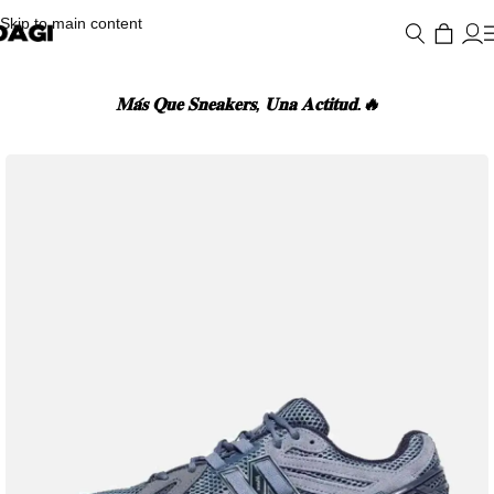
Skip to main content
𝐌𝐚́𝐬 𝐐𝐮𝐞 𝐒𝐧𝐞𝐚𝐤𝐞𝐫𝐬, 𝐔𝐧𝐚 𝐀𝐜𝐭𝐢𝐭𝐮𝐝.🔥