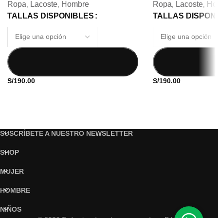
Ropa
Lacoste
Hombre
Ropa
Lacoste
Ho
,
,
,
,
TALLAS DISPONIBLES
TALLAS DISPON
S/
190.00
S/
190.00
SUSCRÍBETE A NUESTRO NEWSLETTER
SHOP
MUJER
HOMBRE
NIÑOS