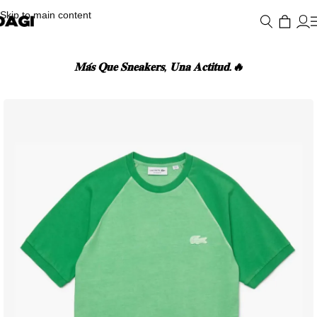
Skip to main content
𝐌𝐚́𝐬 𝐐𝐮𝐞 𝐒𝐧𝐞𝐚𝐤𝐞𝐫𝐬, 𝐔𝐧𝐚 𝐀𝐜𝐭𝐢𝐭𝐮𝐝.🔥