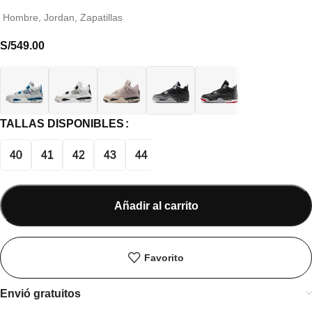
Hombre
,
Jordan
,
Zapatillas
S/
549.00
TALLAS DISPONIBLES
40
41
42
43
44
Añadir al carrito
Favorito
Envió gratuitos