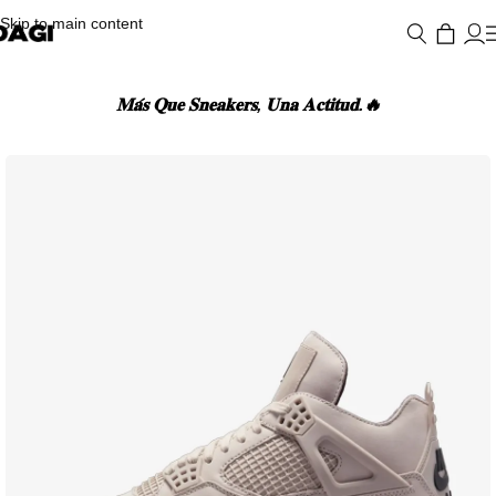
Skip to main content
𝐌𝐚́𝐬 𝐐𝐮𝐞 𝐒𝐧𝐞𝐚𝐤𝐞𝐫𝐬, 𝐔𝐧𝐚 𝐀𝐜𝐭𝐢𝐭𝐮𝐝.🔥