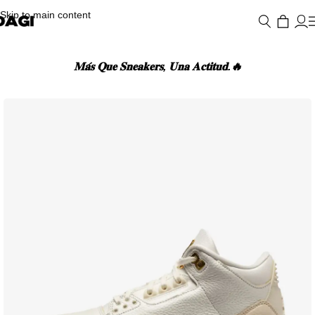
Skip to main content
𝐌𝐚́𝐬 𝐐𝐮𝐞 𝐒𝐧𝐞𝐚𝐤𝐞𝐫𝐬, 𝐔𝐧𝐚 𝐀𝐜𝐭𝐢𝐭𝐮𝐝.🔥