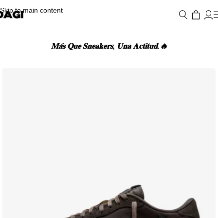
Skip to main content
𝐌𝐚́𝐬 𝐐𝐮𝐞 𝐒𝐧𝐞𝐚𝐤𝐞𝐫𝐬, 𝐔𝐧𝐚 𝐀𝐜𝐭𝐢𝐭𝐮𝐝.🔥