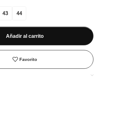
43
44
Añadir al carrito
Favorito