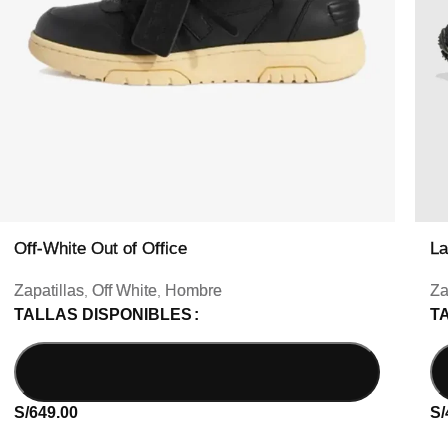
Off-White Out of Office
La
Zapatillas
Off White
Hombre
Za
,
,
TALLAS DISPONIBLES
T
S/
649.00
S/