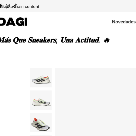
Skip to main content
Novedades
𝐚́𝐬 𝐐𝐮𝐞 𝐒𝐧𝐞𝐚𝐤𝐞𝐫𝐬, 𝐔𝐧𝐚 𝐀𝐜𝐭𝐢𝐭𝐮𝐝. 🔥