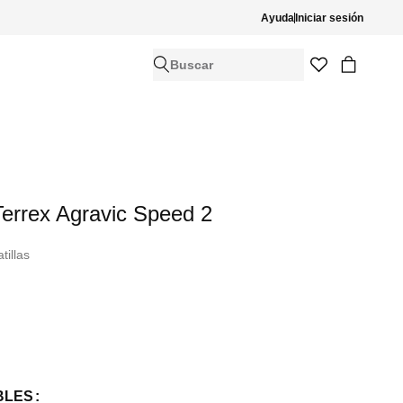
Ayuda
Iniciar sesión
Buscar
Terrex Agravic Speed ​​2
tillas
BLES