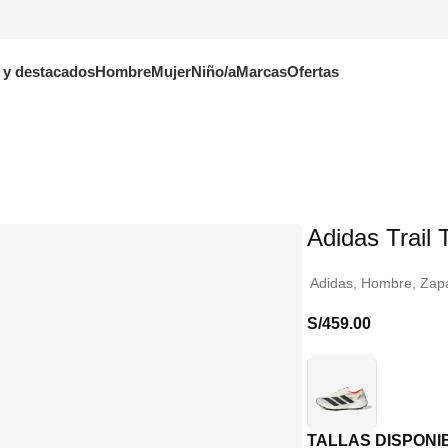
 y destacados
Hombre
Mujer
Niño/a
Marcas
Ofertas
Adidas Trail 
Adidas
,
Hombre
,
Zapa
S/
459.00
TALLAS DISPONI