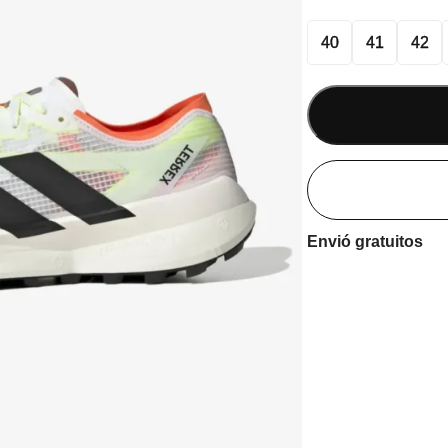
40
41
42
Envió gratuitos