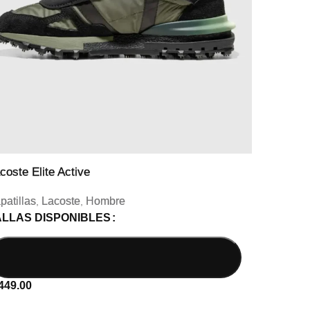
coste Elite Active
Lacost
patillas
Lacoste
Hombre
Zapati
,
,
ALLAS DISPONIBLES
TALL
449.00
S/
449.