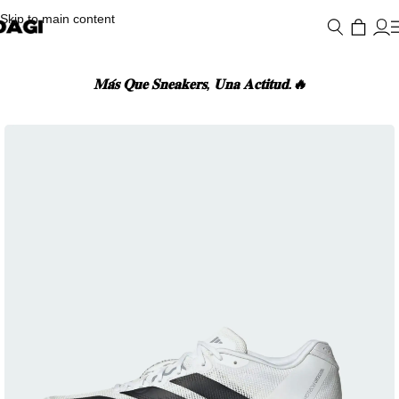
Skip to main content
𝐌𝐚́𝐬 𝐐𝐮𝐞 𝐒𝐧𝐞𝐚𝐤𝐞𝐫𝐬, 𝐔𝐧𝐚 𝐀𝐜𝐭𝐢𝐭𝐮𝐝.🔥