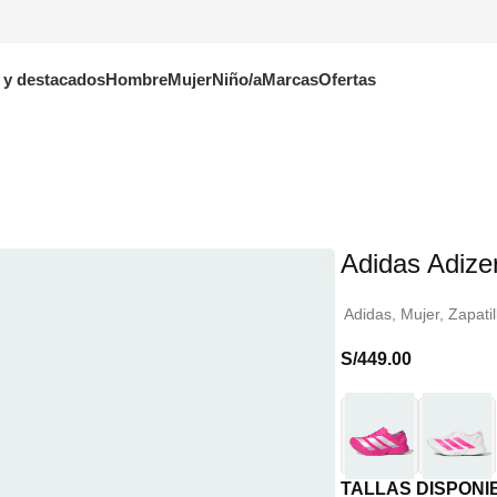
 y destacados
Hombre
Mujer
Niño/a
Marcas
Ofertas
Adidas Adize
Adidas
,
Mujer
,
Zapatil
S/
449.00
TALLAS DISPONI