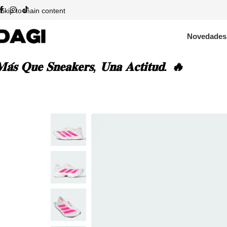
Skip to main content
Novedades
𝐚́𝐬 𝐐𝐮𝐞 𝐒𝐧𝐞𝐚𝐤𝐞𝐫𝐬, 𝐔𝐧𝐚 𝐀𝐜𝐭𝐢𝐭𝐮𝐝. 🔥