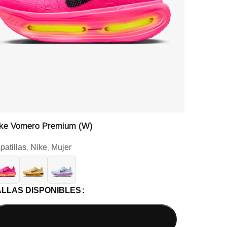
ke Vomero Premium (W)
Nike 
patillas
Nike
Mujer
Zapati
,
,
ALLAS DISPONIBLES
TALL