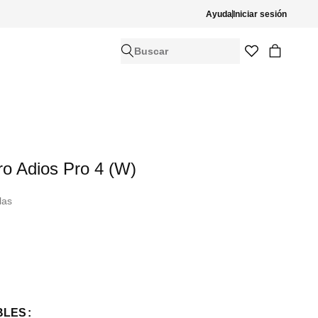
Ayuda
Iniciar sesión
Buscar
ro Adios Pro 4 (W)
las
BLES