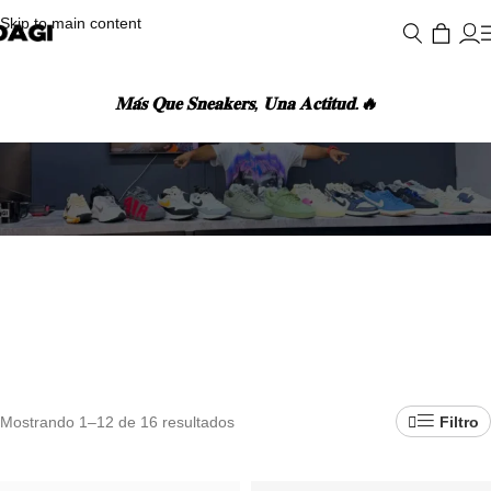
Skip to main content
𝐌𝐚́𝐬 𝐐𝐮𝐞 𝐒𝐧𝐞𝐚𝐤𝐞𝐫𝐬, 𝐔𝐧𝐚 𝐀𝐜𝐭𝐢𝐭𝐮𝐝.🔥
RESULTADOS DE BÚSQUEDA: “NEW BALANCE”
Mostrando 1–12 de 16 resultados
Filtro