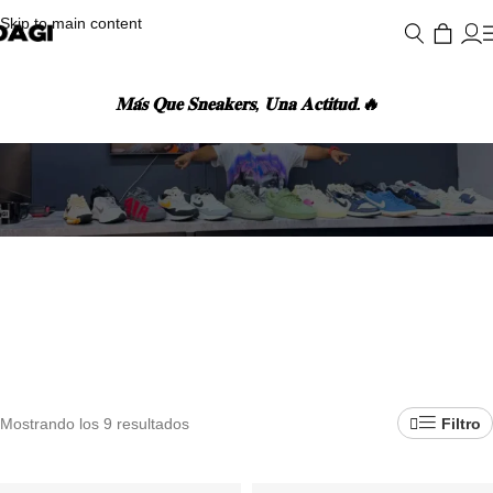
Skip to main content
𝐌𝐚́𝐬 𝐐𝐮𝐞 𝐒𝐧𝐞𝐚𝐤𝐞𝐫𝐬, 𝐔𝐧𝐚 𝐀𝐜𝐭𝐢𝐭𝐮𝐝.🔥
RESULTADOS DE BÚSQUEDA: “AIR FORCE 1”
Mostrando los 9 resultados
Filtro